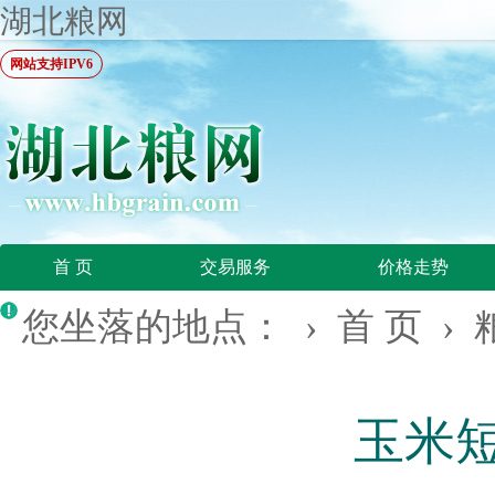
湖北粮网
网站支持IPV6
首 页
交易服务
价格走势
您坐落的地点： ›
首 页
›
玉米