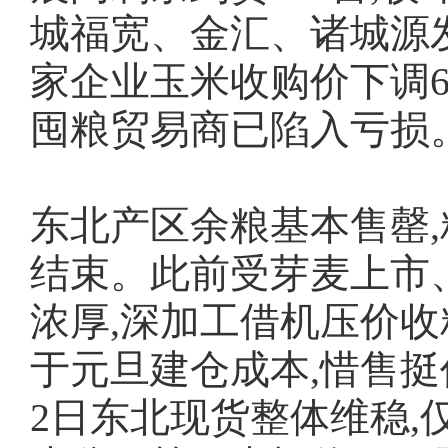
城福宽、金汇、诸城源
家企业玉米收购价下调6
囤粮贸易商已陷入亏损
东北产区余粮基本售罄,
结束。此前受芽麦上市
浓厚,深加工借机压价收
于元旦建仓成本,惜售挺
2日东北现货整体维稳,仅