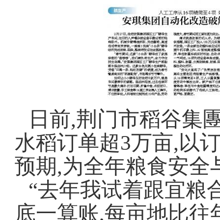
日前,荆门市稻谷集
水稻订单超3万亩,以
预期,为全年粮食安全
“去年我试着跟宜粮合
底一算账,每亩地比往